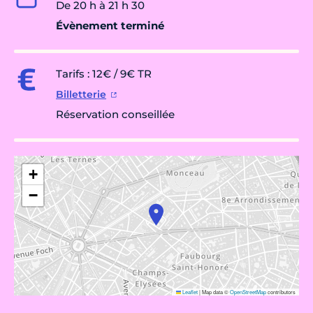
De 20 h à 21 h 30
Évènement terminé
Tarifs : 12€ / 9€ TR
Billetterie
Réservation conseillée
+
−
Leaflet
|
Map data ©
OpenStreetMap
contributors