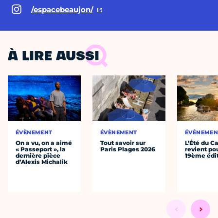
/espacebeaujon/
À LIRE AUSSI
ÉVÈNEMENT
ÉVÈNEMENT
ÉVÈNEMEN
On a vu, on a aimé
Tout savoir sur
L’Été du C
« Passeport », la
Paris Plages 2026
revient po
dernière pièce
19ème édi
d’Alexis Michalik