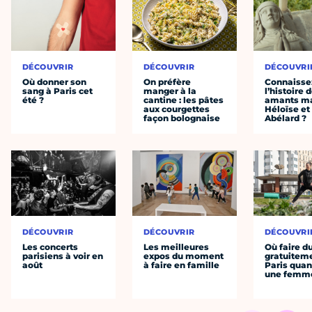
DÉCOUVRIR
DÉCOUVRIR
DÉCOUVRI
Où donner son
On préfère
Connaisse
sang à Paris cet
manger à la
l’histoire 
été ?
cantine : les pâtes
amants ma
aux courgettes
Héloïse et
façon bolognaise
Abélard ?
DÉCOUVRIR
DÉCOUVRIR
DÉCOUVRI
Les concerts
Les meilleures
Où faire d
parisiens à voir en
expos du moment
gratuitem
août
à faire en famille
Paris quan
une femm