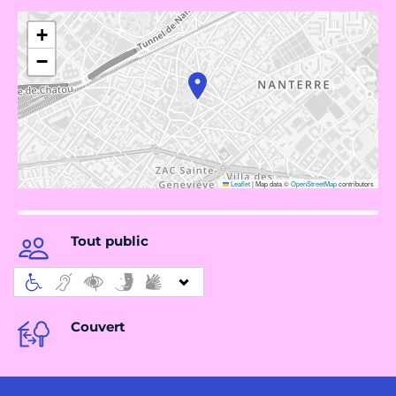
+
−
Leaflet
|
Map data ©
OpenStreetMap
contributors
Tout public
Couvert