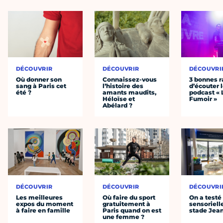
DÉCOUVRIR
DÉCOUVRIR
DÉCOUVRI
Où donner son
Connaissez-vous
3 bonnes r
sang à Paris cet
l’histoire des
d’écouter 
été ?
amants maudits,
podcast « 
Héloïse et
Fumoir »
Abélard ?
DÉCOUVRIR
DÉCOUVRIR
DÉCOUVRI
Les meilleures
Où faire du sport
On a testé 
expos du moment
gratuitement à
sensoriell
à faire en famille
Paris quand on est
stade Jea
une femme ?