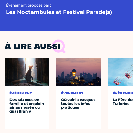
Évènement proposé par :
Les Noctambules et Festival Parade(s)
À LIRE AUSSI
ÉVÈNEMENT
ÉVÈNEMENT
ÉVÈNEMEN
Des séances en
Où voir la vasque :
La Fête de
famille et en plein
toutes les infos
Tuileries
air au musée du
pratiques
quai Branly