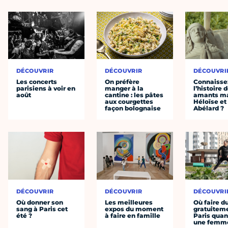
DÉCOUVRIR
DÉCOUVRIR
DÉCOUVRI
Les concerts
On préfère
Connaisse
parisiens à voir en
manger à la
l’histoire 
août
cantine : les pâtes
amants ma
aux courgettes
Héloïse et
façon bolognaise
Abélard ?
DÉCOUVRIR
DÉCOUVRIR
DÉCOUVRI
Où donner son
Les meilleures
Où faire d
sang à Paris cet
expos du moment
gratuitem
été ?
à faire en famille
Paris quan
une femm