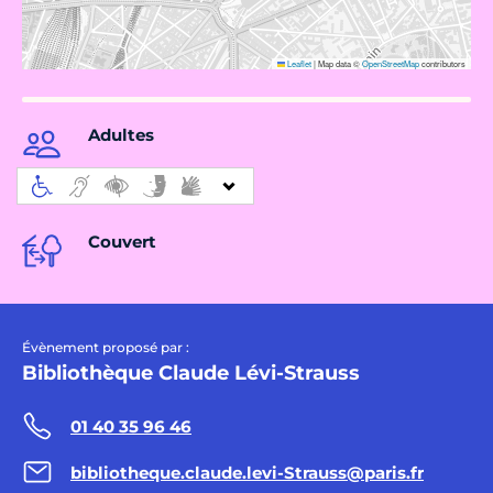
Leaflet
|
Map data ©
OpenStreetMap
contributors
Adultes
Couvert
Évènement proposé par :
Bibliothèque Claude Lévi-Strauss
01 40 35 96 46
bibliotheque.claude.levi-Strauss@paris.fr