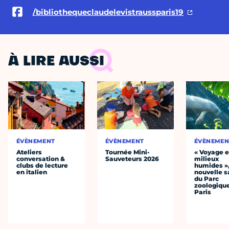
/bibliothequeclaudelevistraussparis19
À LIRE AUSSI
ÉVÈNEMENT
ÉVÈNEMENT
ÉVÈNEMEN
Ateliers
Tournée Mini-
« Voyage 
conversation &
Sauveteurs 2026
milieux
clubs de lecture
humides »,
en italien
nouvelle s
du Parc
zoologiqu
Paris