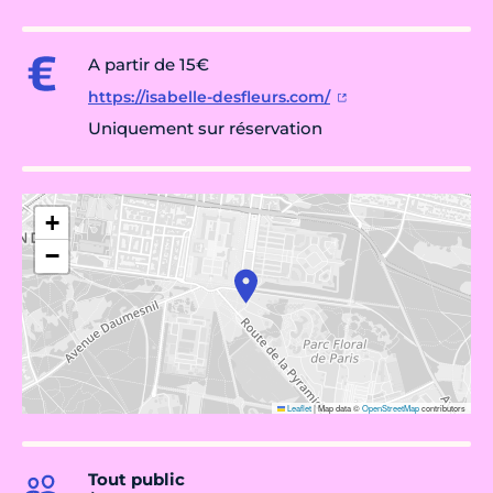
A partir de 15€
https://isabelle-desfleurs.com/
Uniquement sur réservation
+
−
Leaflet
|
Map data ©
OpenStreetMap
contributors
Tout public