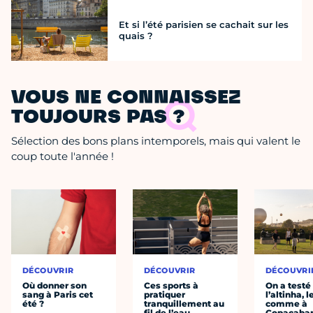
Et si l’été parisien se cachait sur les
quais ?
VOUS NE CONNAISSEZ
TOUJOURS PAS ?
Sélection des bons plans intemporels, mais qui valent le
coup toute l'année !
DÉCOUVRIR
DÉCOUVRIR
DÉCOUVRI
Où donner son
Ces sports à
On a testé
sang à Paris cet
pratiquer
l’altinha, l
été ?
tranquillement au
comme à
fil de l’eau
Copacaba