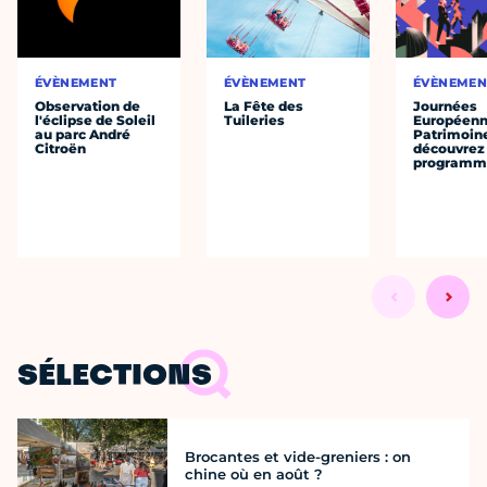
ÉVÈNEMENT
ÉVÈNEMENT
ÉVÈNEMEN
Observation de
La Fête des
Journées
l'éclipse de Soleil
Tuileries
Européenn
au parc André
Patrimoine
Citroën
découvrez 
programme
SÉLECTIONS
Brocantes et vide-greniers : on
chine où en août ?