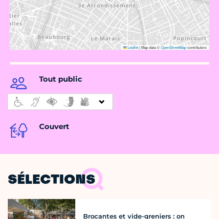
Leaflet
|
Map data ©
OpenStreetMap
contributors
Tout public
Couvert
SÉLECTIONS
Brocantes et vide-greniers : on