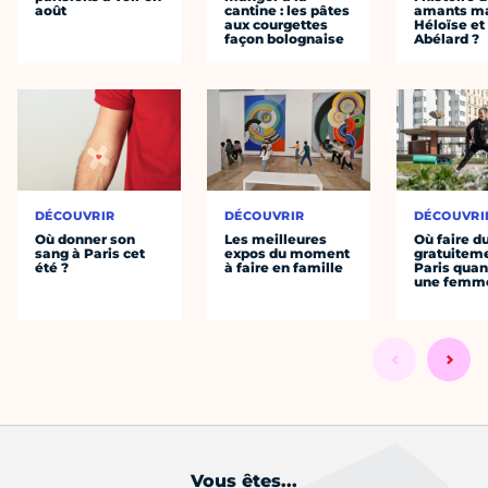
août
cantine : les pâtes
amants ma
aux courgettes
Héloïse et
façon bolognaise
Abélard ?
DÉCOUVRIR
DÉCOUVRIR
DÉCOUVRI
Où donner son
Les meilleures
Où faire d
sang à Paris cet
expos du moment
gratuitem
été ?
à faire en famille
Paris quan
une femm
Vous êtes...