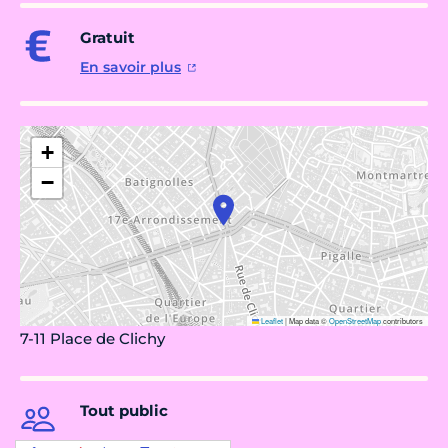
Gratuit
En savoir plus
+
−
Leaflet
|
Map data ©
OpenStreetMap
contributors
7-11 Place de Clichy
Tout public