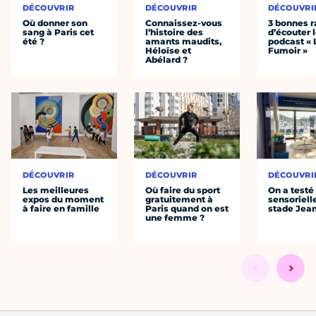
DÉCOUVRIR
DÉCOUVRIR
DÉCOUVRI
Où donner son
Connaissez-vous
3 bonnes r
sang à Paris cet
l’histoire des
d’écouter 
été ?
amants maudits,
podcast « 
Héloïse et
Fumoir »
Abélard ?
DÉCOUVRIR
DÉCOUVRIR
DÉCOUVRI
Les meilleures
Où faire du sport
On a testé 
expos du moment
gratuitement à
sensoriell
à faire en famille
Paris quand on est
stade Jea
une femme ?