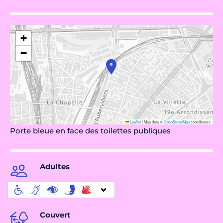
+
−
Leaflet
|
Map data ©
OpenStreetMap
contributors
Porte bleue en face des toilettes publiques
Adultes
Couvert