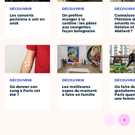
DÉCOUVRIR
DÉCOUVRIR
DÉCOUVRI
Les concerts
On préfère
Connaisse
parisiens à voir en
manger à la
l’histoire 
août
cantine : les pâtes
amants ma
aux courgettes
Héloïse et
façon bolognaise
Abélard ?
DÉCOUVRIR
DÉCOUVRIR
DÉCOUVRI
Où donner son
Les meilleures
Où faire d
sang à Paris cet
expos du moment
gratuitem
été ?
à faire en famille
Paris quan
une femm