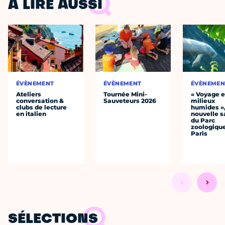
À LIRE AUSSI
ÉVÈNEMENT
ÉVÈNEMENT
ÉVÈNEMEN
Ateliers
Tournée Mini-
« Voyage 
conversation &
Sauveteurs 2026
milieux
clubs de lecture
humides »,
en italien
nouvelle s
du Parc
zoologiqu
Paris
SÉLECTIONS