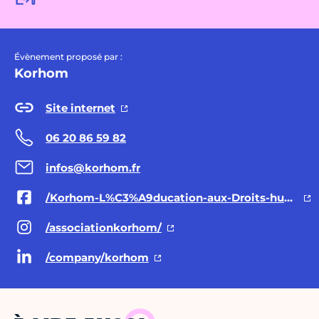
Évènement proposé par :
Korhom
Site internet
06 20 86 59 82
infos@korhom.fr
/Korhom-L%C3%A9ducation-aux-Droits-humains-146831085410527
/associationkorhom/
/company/korhom