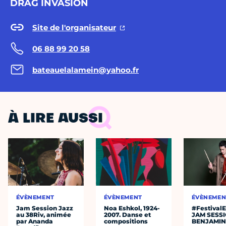
DRAG INVASION
Site de l'organisateur
06 88 99 20 58
bateauelalamein@yahoo.fr
À LIRE AUSSI
ÉVÈNEMENT
ÉVÈNEMENT
ÉVÈNEMEN
Jam Session Jazz
Noa Eshkol, 1924-
#Festival
au 38Riv, animée
2007. Danse et
JAM SESS
par Ananda
compositions
BENJAMIN