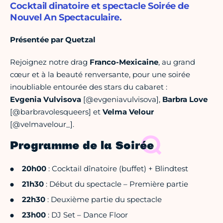
Cocktail dinatoire et spectacle Soirée de
Nouvel An Spectaculaire.
Présentée par Quetzal
Rejoignez notre drag
Franco-Mexicaine
, au grand
cœur et à la beauté renversante, pour une soirée
inoubliable entourée des stars du cabaret :
Evgenia Vulvisova
[@evgeniavulvisova],
Barbra Love
[@barbravolesqueers] et
Velma Velour
[@velmavelour_].
Programme de la Soirée
20h00
: Cocktail dînatoire (buffet) + Blindtest
21h30
: Début du spectacle – Première partie
22h30
: Deuxième partie du spectacle
23h00
: DJ Set – Dance Floor