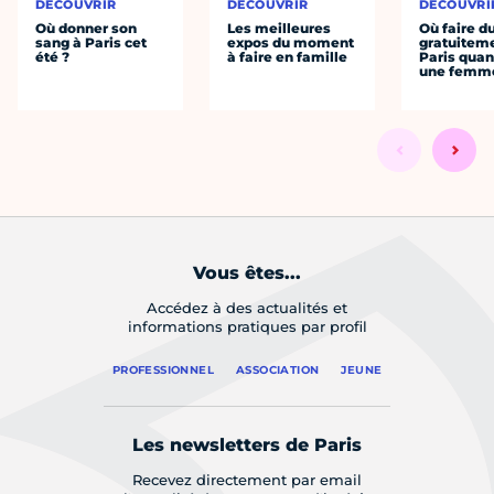
DÉCOUVRIR
DÉCOUVRIR
DÉCOUVRI
Où donner son
Les meilleures
Où faire d
sang à Paris cet
expos du moment
gratuitem
été ?
à faire en famille
Paris quan
une femm
Vous êtes...
Accédez à des actualités et
informations pratiques par profil
PROFESSIONNEL
ASSOCIATION
JEUNE
Les newsletters de Paris
Recevez directement par email