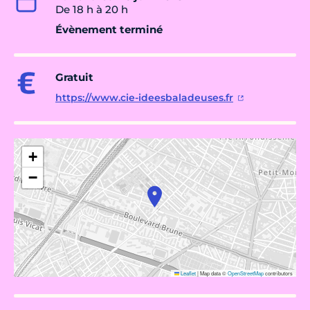
De 18 h à 20 h
Évènement terminé
Gratuit
https://www.cie-ideesbaladeuses.fr
+
−
Leaflet
|
Map data ©
OpenStreetMap
contributors