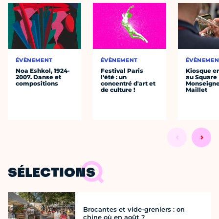
ÉVÈNEMENT
ÉVÈNEMENT
ÉVÈNEMEN
Noa Eshkol, 1924-
Festival Paris
Kiosque en
2007. Danse et
l'été : un
au Square
compositions
concentré d'art et
Monseigne
de culture !
Maillet
SÉLECTIONS
Brocantes et vide-greniers : on
chine où en août ?