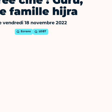
rée ciné : Guru,
e famille hijra
e vendredi 18 novembre 2022
Ecrans
LGBT