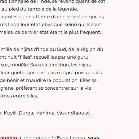
ditionnelle de l'Inde, se revendiquent de cet
 au pied du temple de la légende.
culés ou en attente d'une opération qui les
rès liés à leur état physique, selon qu'ils sont
les, ce dernier état étant le plus fréquent.
mille de hijras d'Inde du Sud, de la région du
huit "filles", recueillies par une guru,
ûr, modèle. Sous sa direction, les hijras
 leur quête, qui n'est pas maigre puisqu'elles
e bénir et maudire la population. Elles se
ligrane, préférant se concentrer sur la vie
mmes entre elles.
a, Kuyili, Durga, Mahima, Vasundhara et
Dauphin
d'une durée d'1h15, en tamoul
sous-