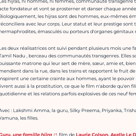
Les hijras, ni hommes, ni femmes, communauté transgenre tra
acte fondateur et vont se prosterner et danser chaque année
Biologiquement, les hijras sont des hommes, eux-mêmes émas
réconciliera avec leur corps. Leur statut et leur prestige sont t
hermaphrodites, émasculés ou porteurs d'organes génitaux mâ
Les deux réalisatrices ont suivi pendant plusieurs mois une fa
Tamil Nadu , berceau des communautés transgenres. Elles sont 
puissante matrone qui leur sert de mère, sœur, amie et, bien s
mendient dans la rue, dans les trains et rapportent le fruit de
inspirent une certaine crainte aux hommes, ayant le pouvoir d
livrent aussi à la prostitution, ce que le film n'aborde qu'en fi
quotidienne et les relations parfois explosives de ces neuf fe
Avec : Lakshmi Amma, la guru, Silky Preema, Priyanka, Trish
Yamuna, les filles.
Guru, une famille hijra
, film de
Laurie Colson,
Axelle Le 