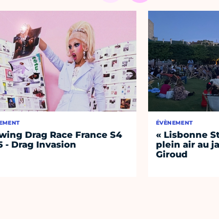
EMENT
ÉVÈNEMENT
wing Drag Race France S4
« Lisbonne St
5 - Drag Invasion
plein air au 
Giroud