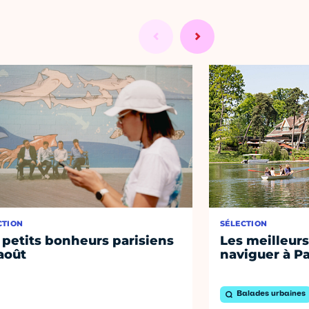
CTION
SÉLECTION
 petits bonheurs parisiens
Les meilleurs
août
naviguer à Pa
Balades urbaines