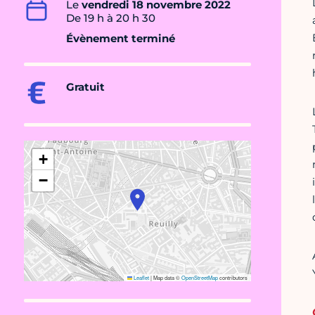
Le
vendredi 18 novembre 2022
De 19 h à 20 h 30
Évènement terminé
Gratuit
+
−
Leaflet
|
Map data ©
OpenStreetMap
contributors