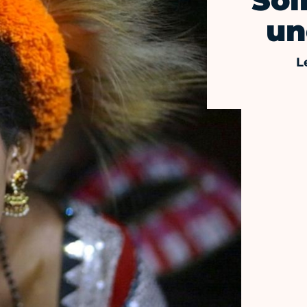
Soi
un
L