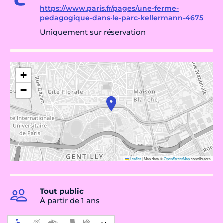
https://www.paris.fr/pages/une-ferme-
pedagogique-dans-le-parc-kellermann-4675
Uniquement sur réservation
+
−
Leaflet
|
Map data ©
OpenStreetMap
contributors
Tout public
À partir de 1 ans