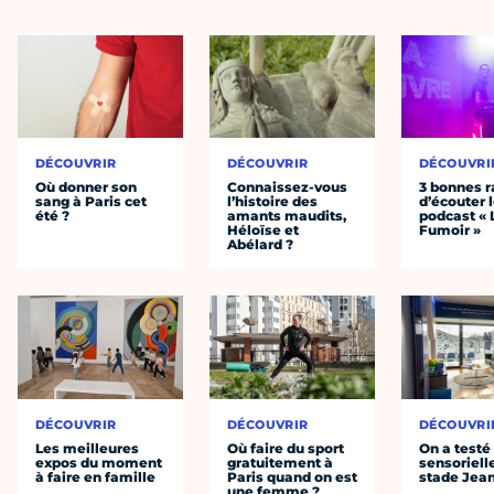
DÉCOUVRIR
DÉCOUVRIR
DÉCOUVRI
Où donner son
Connaissez-vous
3 bonnes r
sang à Paris cet
l’histoire des
d’écouter 
été ?
amants maudits,
podcast « 
Héloïse et
Fumoir »
Abélard ?
DÉCOUVRIR
DÉCOUVRIR
DÉCOUVRI
Les meilleures
Où faire du sport
On a testé 
expos du moment
gratuitement à
sensoriell
à faire en famille
Paris quand on est
stade Jea
une femme ?