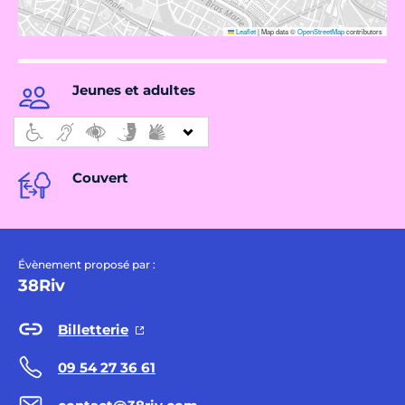
Leaflet
|
Map data ©
OpenStreetMap
contributors
Jeunes et adultes
Couvert
Évènement proposé par :
38Riv
Billetterie
09 54 27 36 61