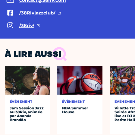
contact@38riv.com
/38Rivjazzclub/
/38riv/
À LIRE AUSSI
ÉVÈNEMENT
ÉVÈNEMENT
ÉVÈNEMEN
Jam Session Jazz
NBA Summer
Villette Tr
au 38Riv, animée
House
Soirée Afr
par Ananda
live et DJ 
Brandão
Petite Hal