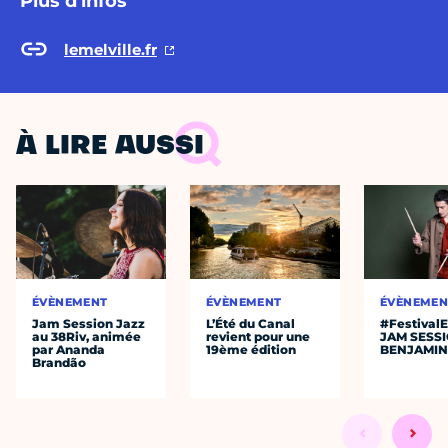
Plus d'infos
lemelville.fr
À LIRE AUSSI
ÉVÈNEMENT
ÉVÈNEMENT
ÉVÈNEMEN
Jam Session Jazz
L’Été du Canal
#Festival
au 38Riv, animée
revient pour une
JAM SESS
par Ananda
19ème édition
BENJAMIN
Brandão