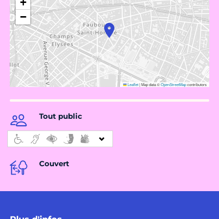
+
−
Leaflet
|
Map data ©
OpenStreetMap
contributors
Tout public
Couvert