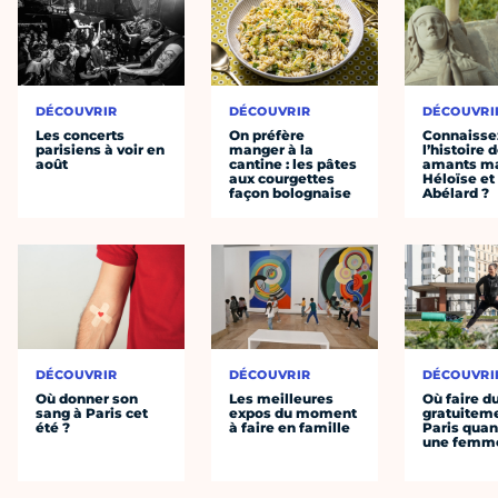
DÉCOUVRIR
DÉCOUVRIR
DÉCOUVRI
Les concerts
On préfère
Connaisse
parisiens à voir en
manger à la
l’histoire 
août
cantine : les pâtes
amants ma
aux courgettes
Héloïse et
façon bolognaise
Abélard ?
DÉCOUVRIR
DÉCOUVRIR
DÉCOUVRI
Où donner son
Les meilleures
Où faire d
sang à Paris cet
expos du moment
gratuitem
été ?
à faire en famille
Paris quan
une femm