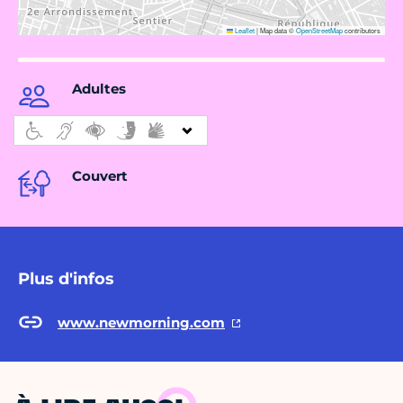
Leaflet
|
Map data ©
OpenStreetMap
contributors
Adultes
Couvert
Plus d'infos
www.newmorning.com