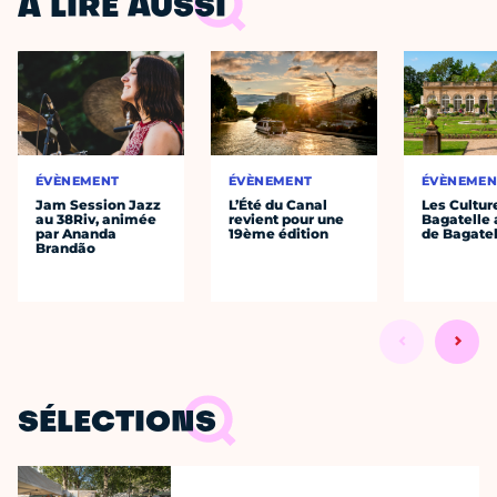
À LIRE AUSSI
ÉVÈNEMENT
ÉVÈNEMENT
ÉVÈNEMEN
Jam Session Jazz
L’Été du Canal
Les Cultur
au 38Riv, animée
revient pour une
Bagatelle 
par Ananda
19ème édition
de Bagatel
Brandão
SÉLECTIONS