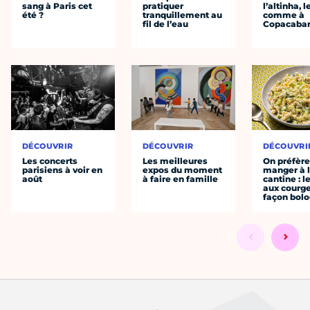
sang à Paris cet
pratiquer
l’altinha, l
été ?
tranquillement au
comme à
fil de l’eau
Copacaba
DÉCOUVRIR
DÉCOUVRIR
DÉCOUVRI
Les concerts
Les meilleures
On préfèr
parisiens à voir en
expos du moment
manger à 
août
à faire en famille
cantine : l
aux courge
façon bol