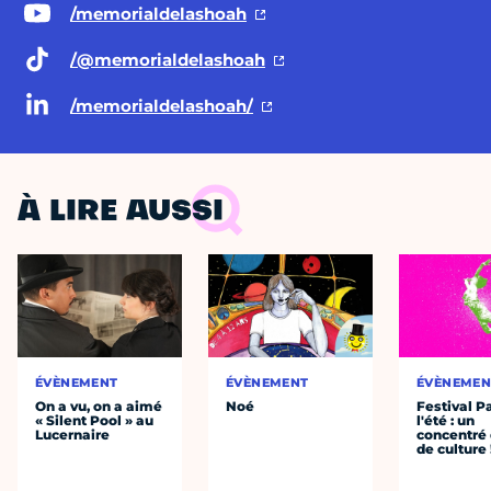
/memorialdelashoah
/@memorialdelashoah
/memorialdelashoah/
À LIRE AUSSI
ÉVÈNEMENT
ÉVÈNEMENT
ÉVÈNEMEN
On a vu, on a aimé
Noé
Festival P
« Silent Pool » au
l'été : un
Lucernaire
concentré 
de culture 