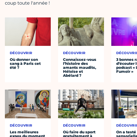
coup toute l'année !
DÉCOUVRIR
DÉCOUVRIR
DÉCOUVRI
Où donner son
Connaissez-vous
3 bonnes r
sang à Paris cet
l’histoire des
d’écouter 
été ?
amants maudits,
podcast « 
Héloïse et
Fumoir »
Abélard ?
DÉCOUVRIR
DÉCOUVRIR
DÉCOUVRI
Les meilleures
Où faire du sport
On a testé 
expos du moment
gratuitement à
sensoriell