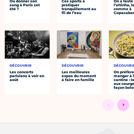
Où donner son
Ces sports à
On a testé
sang à Paris cet
pratiquer
l’altinha, l
été ?
tranquillement au
comme à
fil de l’eau
Copacaba
DÉCOUVRIR
DÉCOUVRIR
DÉCOUVRI
Les concerts
Les meilleures
On préfèr
parisiens à voir en
expos du moment
manger à 
août
à faire en famille
cantine : l
aux courge
façon bol