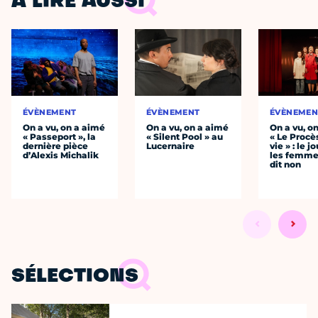
À LIRE AUSSI
ÉVÈNEMENT
ÉVÈNEMENT
ÉVÈNEMEN
On a vu, on a aimé
On a vu, on a aimé
On a vu, o
« Passeport », la
« Silent Pool » au
« Le Procè
dernière pièce
Lucernaire
vie » : le j
d’Alexis Michalik
les femme
dit non
SÉLECTIONS