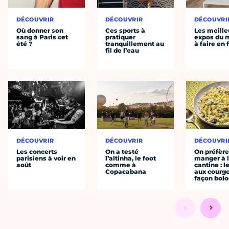
DÉCOUVRIR
DÉCOUVRIR
DÉCOUVRI
Où donner son
Ces sports à
Les meille
sang à Paris cet
pratiquer
expos du
été ?
tranquillement au
à faire en 
fil de l’eau
DÉCOUVRIR
DÉCOUVRIR
DÉCOUVRI
Les concerts
On a testé
On préfèr
parisiens à voir en
l’altinha, le foot
manger à 
août
comme à
cantine : l
Copacabana
aux courge
façon bol