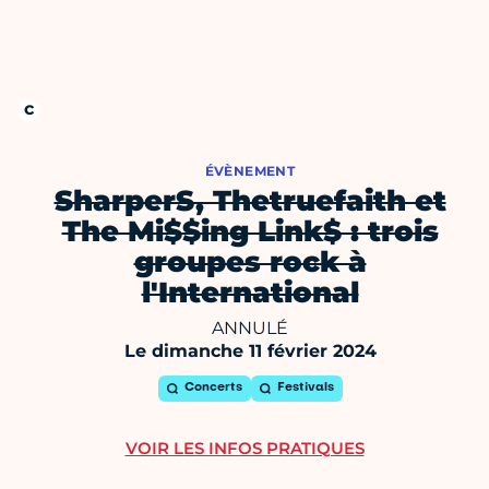
ÉVÈNEMENT
SharperS, Thetruefaith et
The Mi$$ing Link$ : trois
groupes rock à
l'International
ANNULÉ
Le dimanche 11 février 2024
Concerts
Festivals
VOIR LES INFOS PRATIQUES