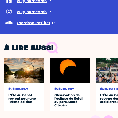
/skylaxrecords
/skylaxrecords
/hardrockstriker
À LIRE AUSSI
ÉVÈNEMENT
ÉVÈNEMENT
ÉVÈNEMEN
L’Été du Canal
Observation de
L'Été du C
revient pour une
l'éclipse de Soleil
rythme de
19ème édition
au parc André
croisières 
Citroën