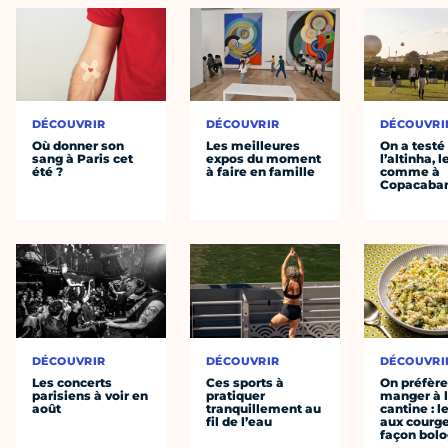
DÉCOUVRIR
DÉCOUVRIR
DÉCOUVRI
Où donner son
Les meilleures
On a testé
sang à Paris cet
expos du moment
l’altinha, l
été ?
à faire en famille
comme à
Copacaba
DÉCOUVRIR
DÉCOUVRIR
DÉCOUVRI
Les concerts
Ces sports à
On préfèr
parisiens à voir en
pratiquer
manger à 
août
tranquillement au
cantine : l
fil de l’eau
aux courge
façon bol