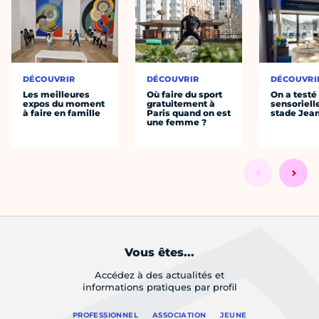
DÉCOUVRIR
DÉCOUVRIR
DÉCOUVRI
Les meilleures
Où faire du sport
On a testé 
expos du moment
gratuitement à
sensoriell
à faire en famille
Paris quand on est
stade Jea
une femme ?
Vous êtes...
Accédez à des actualités et
informations pratiques par profil
PROFESSIONNEL
ASSOCIATION
JEUNE