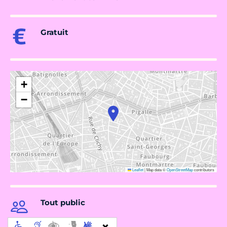
Gratuit
+
−
Leaflet
|
Map data ©
OpenStreetMap
contributors
Tout public