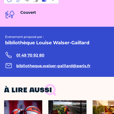
Couvert
Évènement proposé par :
bibliothèque Louise Walser-Gaillard
01 49 70 92 80
bibliotheque.walser-gaillard@paris.fr
À LIRE AUSSI