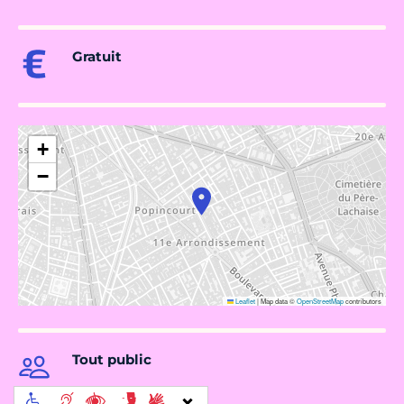
Gratuit
+
−
Leaflet
|
Map data ©
OpenStreetMap
contributors
Tout public