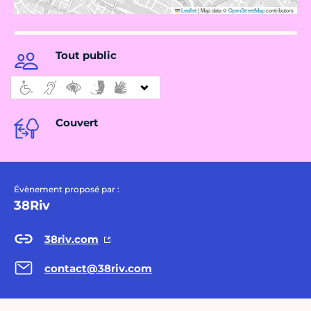
Leaflet
|
Map data ©
OpenStreetMap
contributors
Tout public
Couvert
Évènement proposé par :
38Riv
38riv.com
contact@38riv.com