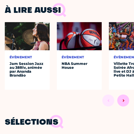
À LIRE AUSSI
ÉVÈNEMENT
ÉVÈNEMENT
ÉVÈNEMEN
Jam Session Jazz
NBA Summer
Villette Tr
au 38Riv, animée
House
Soirée Afr
par Ananda
live et DJ 
Brandão
Petite Hal
SÉLECTIONS