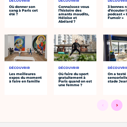
DÉCOUVRIR
DÉCOUVRIR
DÉCOUVRI
Où donner son
Connaissez-vous
3 bonnes r
sang à Paris cet
l’histoire des
d’écouter 
été ?
amants maudits,
podcast « 
Héloïse et
Fumoir »
Abélard ?
DÉCOUVRIR
DÉCOUVRIR
DÉCOUVRI
Les meilleures
Où faire du sport
On a testé 
expos du moment
gratuitement à
sensoriell
à faire en famille
Paris quand on est
stade Jea
une femme ?