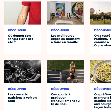
DÉCOUVRIR
DÉCOUVRIR
DÉCOUVRI
Où donner son
Les meilleures
On a testé
sang à Paris cet
expos du moment
l’altinha, l
été ?
à faire en famille
comme à
Copacaba
DÉCOUVRIR
DÉCOUVRIR
DÉCOUVRI
Les concerts
Ces sports à
On préfèr
parisiens à voir en
pratiquer
manger à 
août
tranquillement au
cantine : l
fil de l’eau
aux courge
façon bol