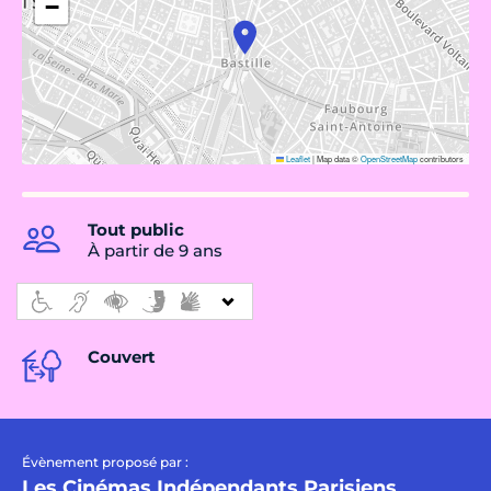
−
Leaflet
|
Map data ©
OpenStreetMap
contributors
Tout public
À partir de 9 ans
Couvert
Évènement proposé par :
Les Cinémas Indépendants Parisiens