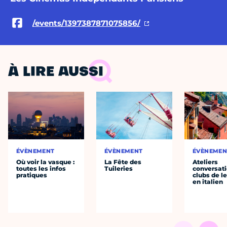
/events/1397387871075856/
À LIRE AUSSI
ÉVÈNEMENT
ÉVÈNEMENT
ÉVÈNEMEN
Où voir la vasque :
La Fête des
Ateliers
toutes les infos
Tuileries
conversati
pratiques
clubs de l
en italien