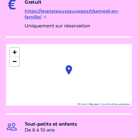
Gratuit
https://lesplateauxsauvages.fr/samedi-en-
famille/
Uniquement sur réservation
+
−
Leaflet
|
Map data ©
OpenStreetMap
contributors
Tout-petits et enfants
De 6 à 10 ans