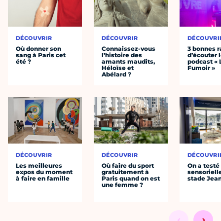
DÉCOUVRIR
DÉCOUVRIR
DÉCOUVRI
Où donner son
Connaissez-vous
3 bonnes r
sang à Paris cet
l’histoire des
d’écouter 
été ?
amants maudits,
podcast « 
Héloïse et
Fumoir »
Abélard ?
DÉCOUVRIR
DÉCOUVRIR
DÉCOUVRI
Les meilleures
Où faire du sport
On a testé 
expos du moment
gratuitement à
sensoriell
à faire en famille
Paris quand on est
stade Jea
une femme ?