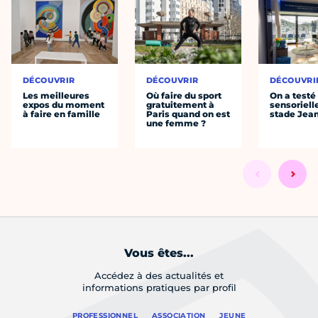
DÉCOUVRIR
DÉCOUVRIR
DÉCOUVRI
Les meilleures
Où faire du sport
On a testé 
expos du moment
gratuitement à
sensoriell
à faire en famille
Paris quand on est
stade Jea
une femme ?
Vous êtes...
Accédez à des actualités et
informations pratiques par profil
PROFESSIONNEL
ASSOCIATION
JEUNE