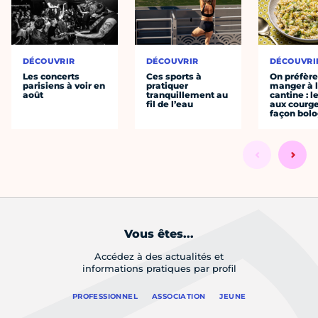
DÉCOUVRIR
DÉCOUVRIR
DÉCOUVRI
Les concerts
Ces sports à
On préfèr
parisiens à voir en
pratiquer
manger à 
août
tranquillement au
cantine : l
fil de l’eau
aux courge
façon bol
Vous êtes...
Accédez à des actualités et
informations pratiques par profil
PROFESSIONNEL
ASSOCIATION
JEUNE