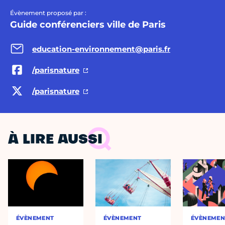
Évènement proposé par :
Guide conférenciers ville de Paris
education-environnement@paris.fr
/parisnature
/parisnature
À LIRE AUSSI
ÉVÈNEMENT
ÉVÈNEMENT
ÉVÈNEMEN