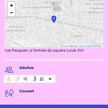
+
−
Leaflet
|
Map data ©
OpenStreetMap
contributors
rue Pasquier, à l’entrée du square Louis XVI
Adultes
Couvert