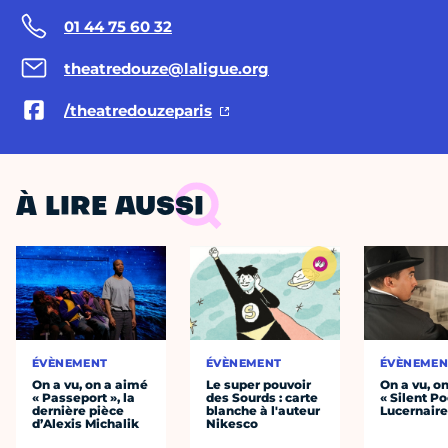
01 44 75 60 32
theatredouze@laligue.org
/theatredouzeparis
À LIRE AUSSI
ÉVÈNEMENT
ÉVÈNEMENT
ÉVÈNEMEN
On a vu, on a aimé
Le super pouvoir
On a vu, o
« Passeport », la
des Sourds : carte
« Silent Po
dernière pièce
blanche à l'auteur
Lucernair
d’Alexis Michalik
Nikesco