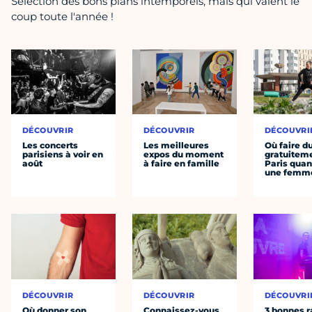
Sélection des bons plans intemporels, mais qui valent le
coup toute l'année !
DÉCOUVRIR
DÉCOUVRIR
DÉCOUVRI
Les concerts
Les meilleures
Où faire d
parisiens à voir en
expos du moment
gratuitem
août
à faire en famille
Paris quan
une femm
DÉCOUVRIR
DÉCOUVRIR
DÉCOUVRI
Où donner son
Connaissez-vous
3 bonnes r