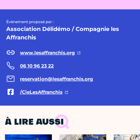
Évènement proposé par :
Association Délidémo / Compagnie les
Affranchis
www.lesaffranchis.org
06 10 96 23 22
reservation@lesaffranchis.org
/CieLesAffranchis
À LIRE AUSSI