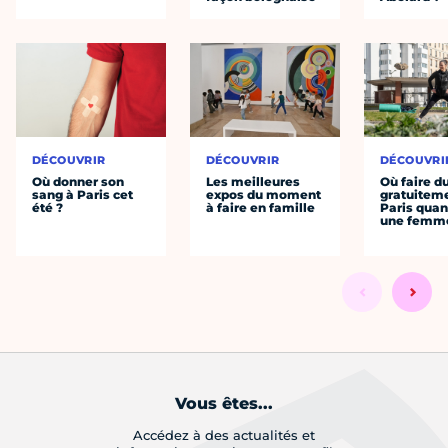
DÉCOUVRIR
DÉCOUVRIR
DÉCOUVRI
Où donner son
Les meilleures
Où faire d
sang à Paris cet
expos du moment
gratuitem
été ?
à faire en famille
Paris quan
une femm
Vous êtes...
Accédez à des actualités et