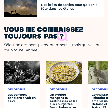
Nos idées de sorties pour garder la
tête dans les étoiles
VOUS NE CONNAISSEZ
TOUJOURS PAS ?
Sélection des bons plans intemporels, mais qui valent le
coup toute l'année !
DÉCOUVRIR
DÉCOUVRIR
DÉCOUVRI
Les concerts
On préfère
Connaisse
parisiens à voir en
manger à la
l’histoire 
août
cantine : les pâtes
amants ma
aux courgettes
Héloïse et
façon bolognaise
Abélard ?