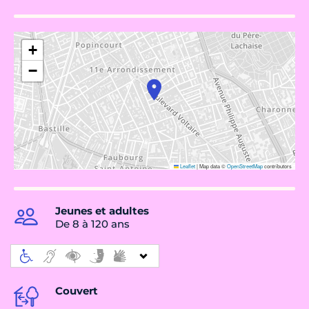
+
−
Leaflet
|
Map data ©
OpenStreetMap
contributors
Jeunes et adultes
De 8 à 120 ans
Couvert