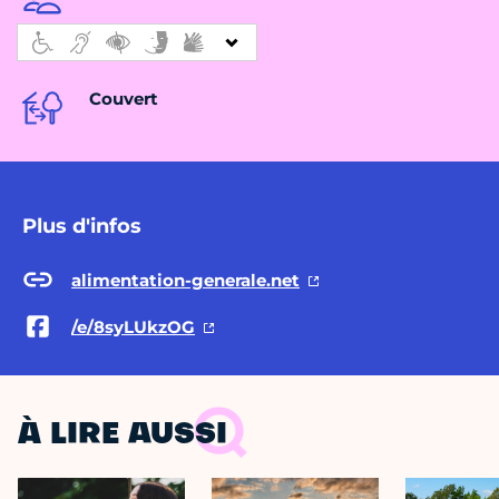
Couvert
Plus d'infos
alimentation-generale.net
/e/8syLUkzOG
À LIRE AUSSI