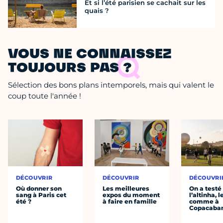
Et si l’été parisien se cachait sur les
quais ?
VOUS NE CONNAISSEZ
TOUJOURS PAS ?
Sélection des bons plans intemporels, mais qui valent le
coup toute l'année !
DÉCOUVRIR
DÉCOUVRIR
DÉCOUVRI
Où donner son
Les meilleures
On a testé
sang à Paris cet
expos du moment
l’altinha, l
été ?
à faire en famille
comme à
Copacaba