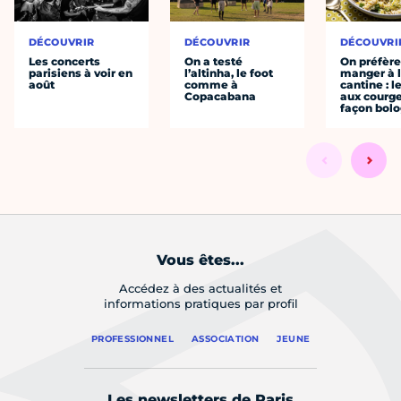
DÉCOUVRIR
DÉCOUVRIR
DÉCOUVRI
Les concerts
On a testé
On préfèr
parisiens à voir en
l’altinha, le foot
manger à 
août
comme à
cantine : l
Copacabana
aux courge
façon bol
Vous êtes...
Accédez à des actualités et
informations pratiques par profil
PROFESSIONNEL
ASSOCIATION
JEUNE
Les newsletters de Paris