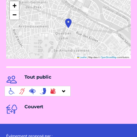
+
−
Leaflet
|
Map data ©
OpenStreetMap
contributors
Tout public
Couvert
Évènement proposé par :