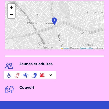
+
−
Leaflet
|
Map data ©
OpenStreetMap
contributors
Jeunes et adultes
Couvert