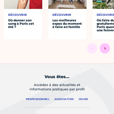
DÉCOUVRIR
DÉCOUVRIR
DÉCOUVRI
Où donner son
Les meilleures
Où faire d
sang à Paris cet
expos du moment
gratuitem
été ?
à faire en famille
Paris quan
une femm
Vous êtes...
Accédez à des actualités et
informations pratiques par profil
PROFESSIONNEL
ASSOCIATION
JEUNE