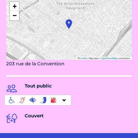
+
−
Leaflet
|
Map data ©
OpenStreetMap
contributors
203 rue de la Convention
Tout public
Couvert