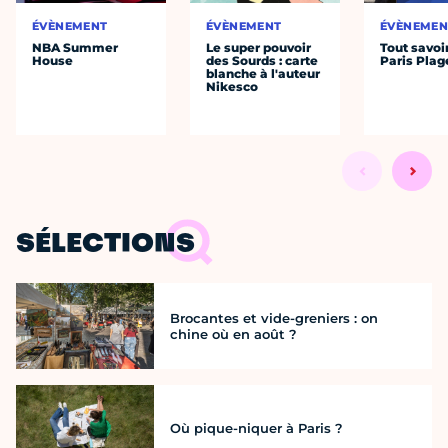
ÉVÈNEMENT
ÉVÈNEMENT
ÉVÈNEMEN
NBA Summer
Le super pouvoir
Tout savoi
House
des Sourds : carte
Paris Plag
blanche à l'auteur
Nikesco
SÉLECTIONS
Brocantes et vide-greniers : on
chine où en août ?
Où pique-niquer à Paris ?