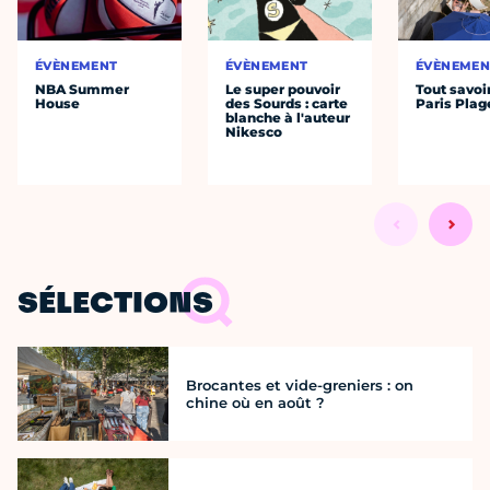
ÉVÈNEMENT
ÉVÈNEMENT
ÉVÈNEMEN
NBA Summer
Le super pouvoir
Tout savoi
House
des Sourds : carte
Paris Plag
blanche à l'auteur
Nikesco
SÉLECTIONS
Brocantes et vide-greniers : on
chine où en août ?