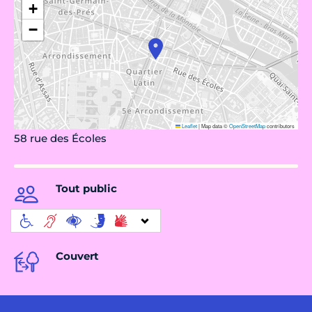
+
−
Leaflet
|
Map data ©
OpenStreetMap
contributors
58 rue des Écoles
Tout public
Couvert