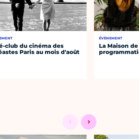
EMENT
ÉVÈNEMENT
é-club du cinéma des
La Maison de 
éastes Paris au mois d'août
programmati