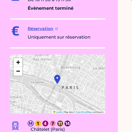
Évènement terminé
Réservation
Uniquement sur réservation
+
−
Leaflet
|
Map data ©
OpenStreetMap
contributors
Châtelet (Paris)