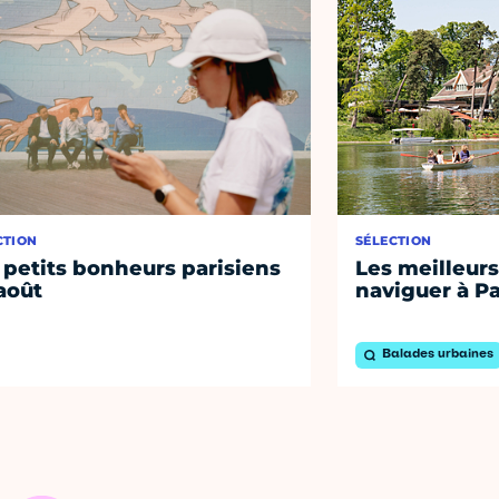
CTION
SÉLECTION
 petits bonheurs parisiens
Les meilleurs
août
naviguer à Pa
Balades urbaines