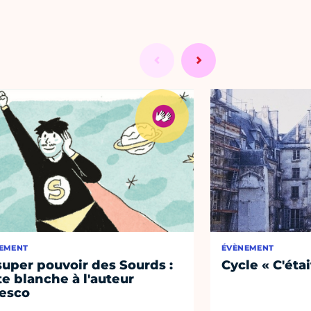
EMENT
ÉVÈNEMENT
super pouvoir des Sourds :
Cycle « C'étai
te blanche à l'auteur
esco