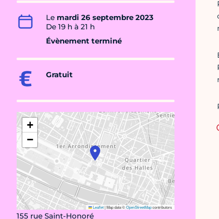
Le
mardi 26 septembre 2023
De 19 h à 21 h
Évènement terminé
Gratuit
+
−
Leaflet
|
Map data ©
OpenStreetMap
contributors
155 rue Saint-Honoré