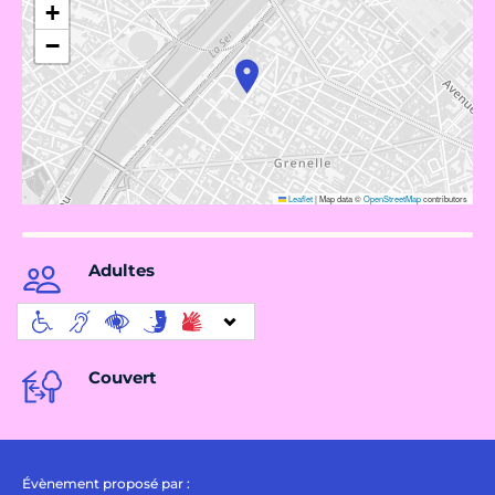
+
−
Leaflet
|
Map data ©
OpenStreetMap
contributors
Adultes
Couvert
Évènement proposé par :