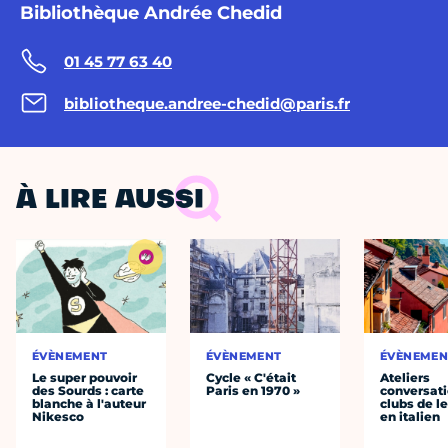
Bibliothèque Andrée Chedid
01 45 77 63 40
bibliotheque.andree-chedid@paris.fr
À LIRE AUSSI
ÉVÈNEMENT
ÉVÈNEMENT
ÉVÈNEMEN
Le super pouvoir
Cycle « C'était
Ateliers
des Sourds : carte
Paris en 1970 »
conversati
blanche à l'auteur
clubs de l
Nikesco
en italien