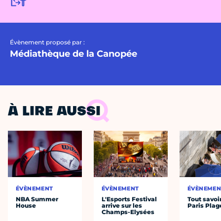
Évènement proposé par :
Médiathèque de la Canopée
À LIRE AUSSI
ÉVÈNEMENT
ÉVÈNEMENT
ÉVÈNEMEN
NBA Summer
L'Esports Festival
Tout savoi
House
arrive sur les
Paris Plag
Champs-Elysées