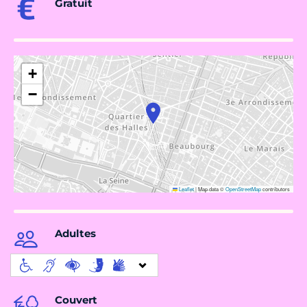
Gratuit
+
−
Leaflet
|
Map data ©
OpenStreetMap
contributors
Adultes
Couvert