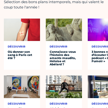
Sélection des bons plans intemporels, mais qui valent le
coup toute l'année !
DÉCOUVRIR
DÉCOUVRIR
DÉCOUVRI
Où donner son
Connaissez-vous
3 bonnes r
sang à Paris cet
l’histoire des
d’écouter 
été ?
amants maudits,
podcast « 
Héloïse et
Fumoir »
Abélard ?
DÉCOUVRIR
DÉCOUVRIR
DÉCOUVRI