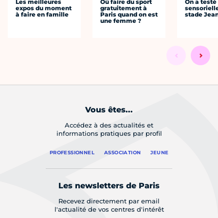
Les meilleures
Où faire du sport
On a testé 
expos du moment
gratuitement à
sensoriell
à faire en famille
Paris quand on est
stade Jea
une femme ?
Vous êtes...
Accédez à des actualités et
informations pratiques par profil
PROFESSIONNEL
ASSOCIATION
JEUNE
Les newsletters de Paris
Recevez directement par email
l'actualité de vos centres d'intérêt