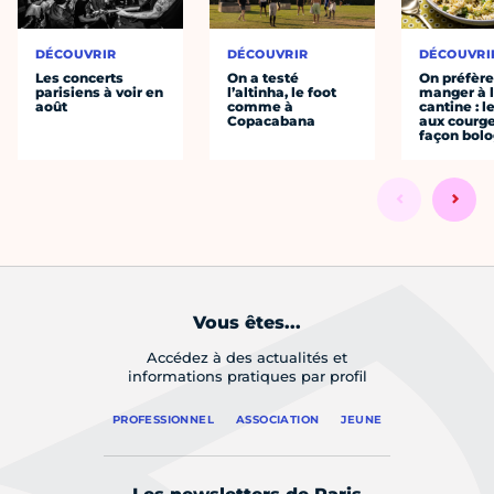
DÉCOUVRIR
DÉCOUVRIR
DÉCOUVRI
Les concerts
On a testé
On préfèr
parisiens à voir en
l’altinha, le foot
manger à 
août
comme à
cantine : l
Copacabana
aux courge
façon bol
Vous êtes...
Accédez à des actualités et
informations pratiques par profil
PROFESSIONNEL
ASSOCIATION
JEUNE