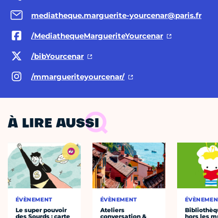
mediatheque.marguerite-yourcenar@paris.fr
/MediathequeMargueriteYourcenar
/bibYourcenar
/mmargueriteyourcenar/
À LIRE AUSSI
ÉVÈNEMENT
ÉVÈNEMENT
ÉVÈNEMEN
Le super pouvoir
Ateliers
Bibliothè
des Sourds : carte
conversation &
hors les mu