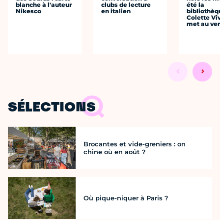
blanche à l'auteur
clubs de lecture
été la
Nikesco
en italien
bibliothèq
Colette Viv
met au vert
SÉLECTIONS
Brocantes et vide-greniers : on
chine où en août ?
Où pique-niquer à Paris ?