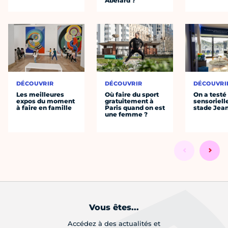
Abélard ?
DÉCOUVRIR
DÉCOUVRIR
DÉCOUVRI
Les meilleures
Où faire du sport
On a testé 
expos du moment
gratuitement à
sensoriell
à faire en famille
Paris quand on est
stade Jea
une femme ?
Vous êtes...
Accédez à des actualités et