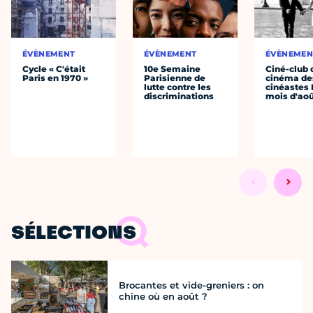
ÉVÈNEMENT
ÉVÈNEMENT
ÉVÈNEMEN
Cycle « C'était
10e Semaine
Ciné-club 
Paris en 1970 »
Parisienne de
cinéma de
lutte contre les
cinéastes 
discriminations
mois d'ao
SÉLECTIONS
Brocantes et vide-greniers : on
chine où en août ?