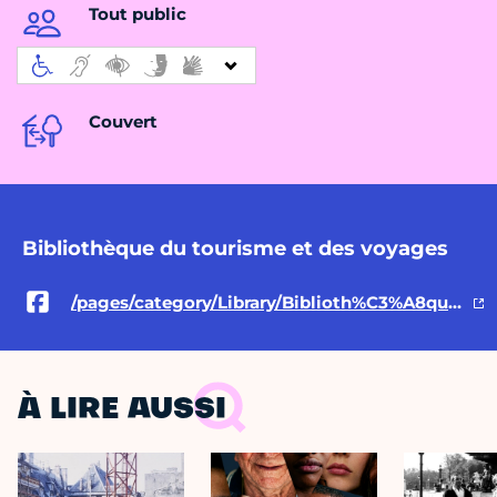
Tout public
Couvert
Bibliothèque du tourisme et des voyages
/pages/category/Library/Biblioth%C3%A8que-du-Tourisme-et-des-Voyages-504104166388040/
À LIRE AUSSI