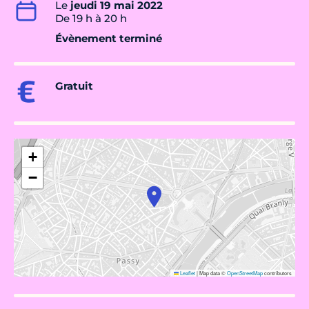
Le
jeudi 19 mai 2022
De 19 h à 20 h
Évènement terminé
Gratuit
+
−
Leaflet
|
Map data ©
OpenStreetMap
contributors