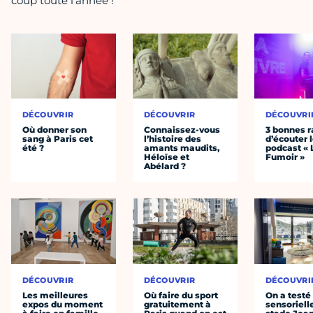
coup toute l'année !
DÉCOUVRIR
DÉCOUVRIR
DÉCOUVRI
Où donner son
Connaissez-vous
3 bonnes r
sang à Paris cet
l’histoire des
d’écouter 
été ?
amants maudits,
podcast « 
Héloïse et
Fumoir »
Abélard ?
DÉCOUVRIR
DÉCOUVRIR
DÉCOUVRI
Les meilleures
Où faire du sport
On a testé 
expos du moment
gratuitement à
sensoriell