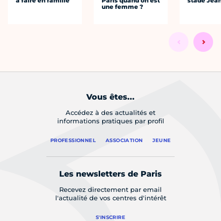
à faire en famille
Paris quand on est
stade Jea
une femme ?
Vous êtes...
Accédez à des actualités et
informations pratiques par profil
PROFESSIONNEL
ASSOCIATION
JEUNE
Les newsletters de Paris
Recevez directement par email
l'actualité de vos centres d'intérêt
S'INSCRIRE