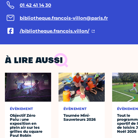
01 42 41 14 30
bibliotheque.francois-villon@paris.fr
/bibliotheque.francois.villon/
À LIRE AUSSI
ÉVÈNEMENT
ÉVÈNEMENT
ÉVÈNEMEN
Objectif Zéro
Tournée Mini-
Tout le
Palu : une
Sauveteurs 2026
programm
exposition en
sportif de 
plein air sur les
de loisirs 
grilles du square
Noël 2026
Paul Robin