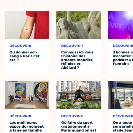
DÉCOUVRIR
DÉCOUVRIR
DÉCOUVRI
Où donner son
Connaissez-vous
3 bonnes r
sang à Paris cet
l’histoire des
d’écouter 
été ?
amants maudits,
podcast « 
Héloïse et
Fumoir »
Abélard ?
DÉCOUVRIR
DÉCOUVRIR
DÉCOUVRI
Les meilleures
Où faire du sport
On a testé 
expos du moment
gratuitement à
sensoriell
à faire en famille
Paris quand on est
stade Jea