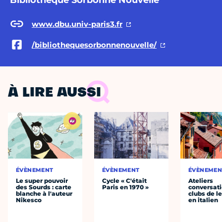
Bibliothèque Sorbonne Nouvelle
www.dbu.univ-paris3.fr
/bibliothequesorbonnenouvelle/
À LIRE AUSSI
ÉVÈNEMENT
ÉVÈNEMENT
ÉVÈNEMEN
Le super pouvoir
Cycle « C'était
Ateliers
des Sourds : carte
Paris en 1970 »
conversati
blanche à l'auteur
clubs de l
Nikesco
en italien