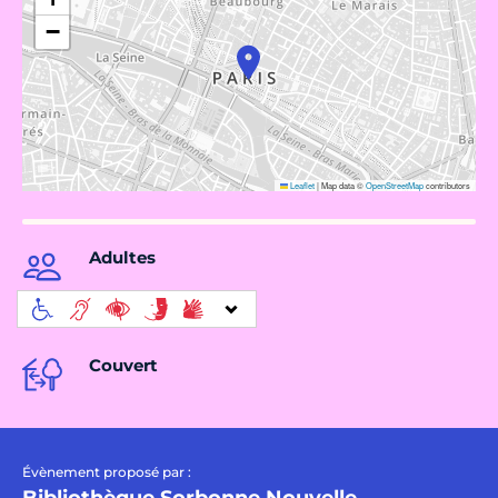
−
Leaflet
|
Map data ©
OpenStreetMap
contributors
Adultes
Couvert
Évènement proposé par :