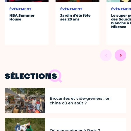
ÉVÈNEMENT
ÉVÈNEMENT
ÉVÈNEMEN
NBA Summer
Jardin d'été fête
Le super p
House
ses 20 ans
des Sourds
blanche à 
Nikesco
SÉLECTIONS
Brocantes et vide-greniers : on
chine où en août ?
Où pique-niquer à Paris ?