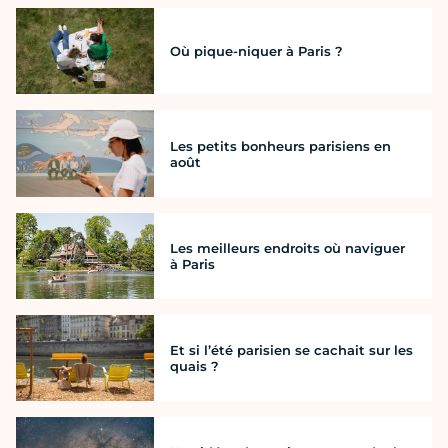
Où pique-niquer à Paris ?
Les petits bonheurs parisiens en
août
Les meilleurs endroits où naviguer
à Paris
Et si l’été parisien se cachait sur les
quais ?