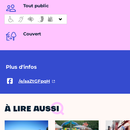
Tout public
Couvert
Plus d'infos
/e/aaZtGFpqH
À LIRE AUSSI