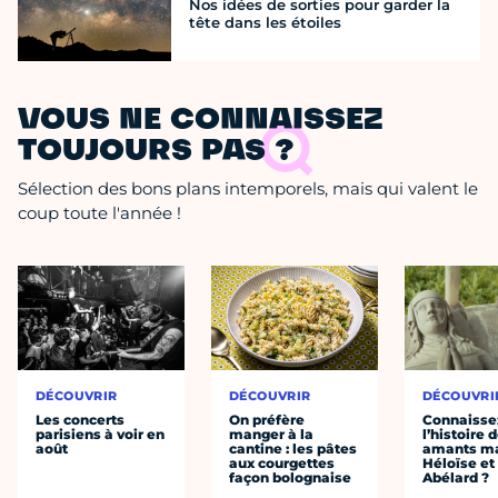
Nos idées de sorties pour garder la
tête dans les étoiles
VOUS NE CONNAISSEZ
TOUJOURS PAS ?
Sélection des bons plans intemporels, mais qui valent le
coup toute l'année !
DÉCOUVRIR
DÉCOUVRIR
DÉCOUVRI
Les concerts
On préfère
Connaisse
parisiens à voir en
manger à la
l’histoire 
août
cantine : les pâtes
amants ma
aux courgettes
Héloïse et
façon bolognaise
Abélard ?