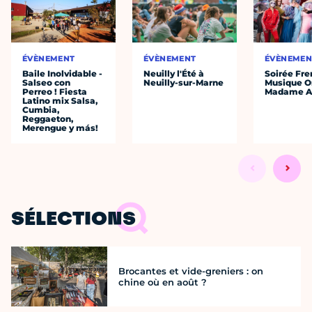
ÉVÈNEMENT
ÉVÈNEMENT
ÉVÈNEMEN
Baile Inolvidable -
Neuilly l'Été à
Soirée Fre
Salseo con
Neuilly-sur-Marne
Musique O
Perreo ! Fiesta
Madame A
Latino mix Salsa,
Cumbia,
Reggaeton,
Merengue y más!
SÉLECTIONS
Brocantes et vide-greniers : on
chine où en août ?