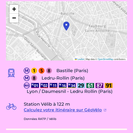
+
−
Leaflet
|
Map data ©
OpenStreetMap
contributors
Bastille (Paris)
Ledru-Rollin (Paris)
Lyon / Daumesnil - Ledru Rollin (Paris)
Station Vélib à 122 m
Calculez votre itinéraire sur GéoVélo
Données RATP / Vélib