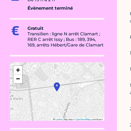
Évènement terminé
Gratuit
Transilien : ligne N arrêt Clamart ;
RER C arrêt Issy ; Bus : 189, 394,
169, arrêts Hébert/Gare de Clamart
+
−
Leaflet
|
Map data ©
OpenStreetMap
contributors