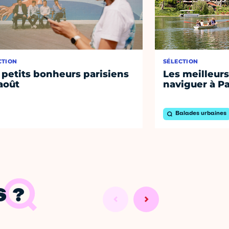
CTION
SÉLECTION
 petits bonheurs parisiens
Les meilleurs
août
naviguer à Pa
Balades urbaines
 ?