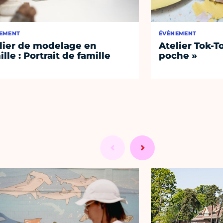
EMENT
ÉVÈNEMENT
lier de modelage en
Atelier Tok-T
ille : Portrait de famille
poche »