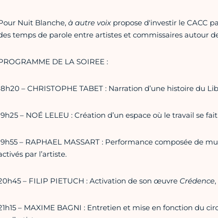
Pour Nuit Blanche,
à autre voix
propose d'investir le CACC p
des temps de parole entre artistes et commissaires autour de
PROGRAMME DE LA SOIREE :
18h20 – CHRISTOPHE TABET : Narration d’une histoire du Liba
19h25 – NOÉ LELEU : Création d’un espace où le travail se fait 
19h55 – RAPHAEL MASSART : Performance composée de musiq
activés par l’artiste.
20h45 – FILIP PIETUCH : Activation de son
œ
uvre
Crédence
,
21h15 – MAXIME BAGNI : Entretien et mise en fonction du cir