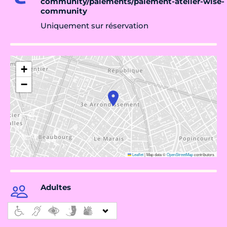
community/paiements/paiement-atelier-wise-
community
Uniquement sur réservation
+
−
Leaflet
|
Map data ©
OpenStreetMap
contributors
Adultes