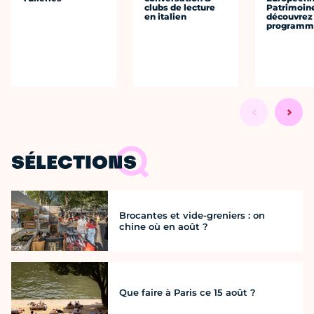
clubs de lecture
Patrimoine
en italien
découvrez 
programme
SÉLECTIONS
Brocantes et vide-greniers : on
chine où en août ?
Que faire à Paris ce 15 août ?