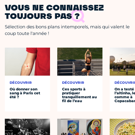
VOUS NE CONNAISSEZ
TOUJOURS PAS ?
Sélection des bons plans intemporels, mais qui valent le
coup toute l'année !
DÉCOUVRIR
DÉCOUVRIR
DÉCOUVRI
Où donner son
Ces sports à
On a testé
sang à Paris cet
pratiquer
l’altinha, l
été ?
tranquillement au
comme à
fil de l’eau
Copacaba