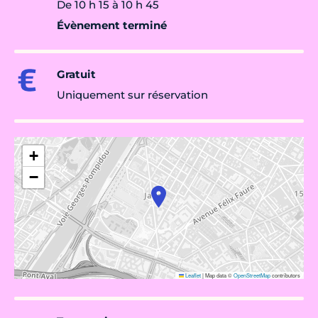
De 10 h 15 à 10 h 45
Évènement terminé
Gratuit
Uniquement sur réservation
+
−
Leaflet
|
Map data ©
OpenStreetMap
contributors