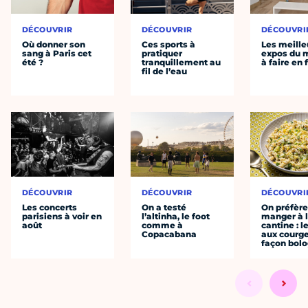
DÉCOUVRIR
DÉCOUVRIR
DÉCOUVRI
Où donner son
Ces sports à
Les meille
sang à Paris cet
pratiquer
expos du
été ?
tranquillement au
à faire en 
fil de l’eau
DÉCOUVRIR
DÉCOUVRIR
DÉCOUVRI
Les concerts
On a testé
On préfèr
parisiens à voir en
l’altinha, le foot
manger à 
août
comme à
cantine : l
Copacabana
aux courge
façon bol