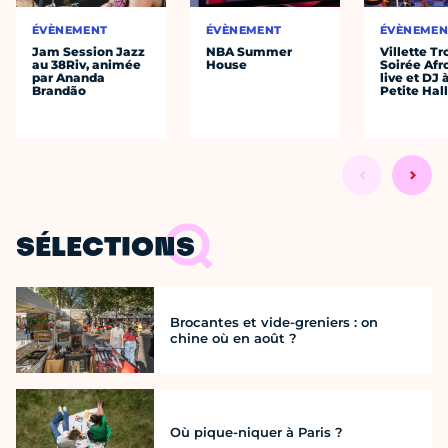
ÉVÈNEMENT
ÉVÈNEMENT
ÉVÈNEMEN
Jam Session Jazz
NBA Summer
Villette Tr
au 38Riv, animée
House
Soirée Afr
par Ananda
live et DJ 
Brandão
Petite Hal
SÉLECTIONS
Brocantes et vide-greniers : on
chine où en août ?
Où pique-niquer à Paris ?