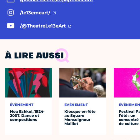
/le13emeart/
/@TheatreLe13eArt
À LIRE AUSSI
ÉVÈNEMENT
ÉVÈNEMENT
ÉVÈNEMEN
Noa Eshkol, 1924-
Kiosque en fête
Festival P
2007. Danse et
au Square
l'été : un
compositions
Monseigneur
concentré 
Maillet
de culture 