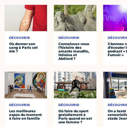
DÉCOUVRIR
DÉCOUVRIR
DÉCOUVRI
Où donner son
Connaissez-vous
3 bonnes r
sang à Paris cet
l’histoire des
d’écouter 
été ?
amants maudits,
podcast « 
Héloïse et
Fumoir »
Abélard ?
DÉCOUVRIR
DÉCOUVRIR
DÉCOUVRI
Les meilleures
Où faire du sport
On a testé 
expos du moment
gratuitement à
sensoriell
à faire en famille
Paris quand on est
stade Jea
une femme ?