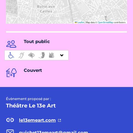
Leaflet
|
Map data ©
OpenStreetMap
contributors
Tout public
Couvert
Évènement proposé par :
Théâtre Le 13e Art
le13emeart.com
guichet13emeart@gmail.com