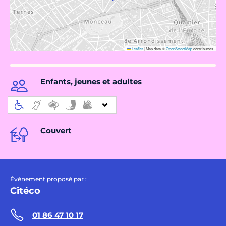
Leaflet
|
Map data ©
OpenStreetMap
contributors
Enfants, jeunes et adultes
Couvert
Évènement proposé par :
Citéco
01 86 47 10 17