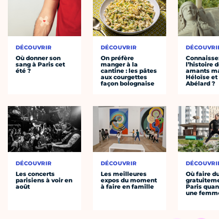
DÉCOUVRIR
DÉCOUVRIR
DÉCOUVRI
Où donner son
On préfère
Connaisse
sang à Paris cet
manger à la
l’histoire 
été ?
cantine : les pâtes
amants ma
aux courgettes
Héloïse et
façon bolognaise
Abélard ?
DÉCOUVRIR
DÉCOUVRIR
DÉCOUVRI
Les concerts
Les meilleures
Où faire d
parisiens à voir en
expos du moment
gratuitem
août
à faire en famille
Paris quan
une femm