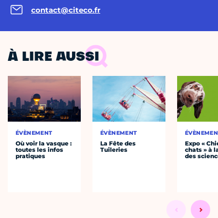
contact@citeco.fr
À LIRE AUSSI
ÉVÈNEMENT
ÉVÈNEMENT
ÉVÈNEMEN
Où voir la vasque :
La Fête des
Expo « Chi
toutes les infos
Tuileries
chats » à l
pratiques
des scien