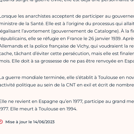
Lorsque les anarchistes acceptent de participer au gouvern
ministre de la Santé. Elle est à l’origine du processus qui all
légalisant l’avortement (gouvernement de Catalogne). À la fin 
républicains, elle se réfugie en France le 26 janvier 1939. Après
Allemands et la police française de Vichy, qui voudraient la re
cache, tâchant d’éviter cette persécution, mais elle est fina
mois. Elle doit à sa grossesse de ne pas être renvoyée en Esp
La guerre mondiale terminée, elle s’établit à Toulouse en no
activité politique au sein de la CNT en exil et écrit de nombr
Elle ne revient en Espagne qu’en 1977, participe au grand m
1977. Elle meurt à Toulouse en 1994.
Mise à jour le 14/06/2023