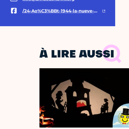
/24-Ao%C3%BBt-1944-la-nueve-Association-110097528155744
À LIRE AUSSI