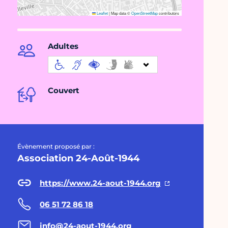
Leaflet
|
Map data ©
OpenStreetMap
contributors
Adultes
Couvert
Évènement proposé par :
Association 24-Août-1944
https://www.24-aout-1944.org
06 51 72 86 18
info@24-aout-1944.org