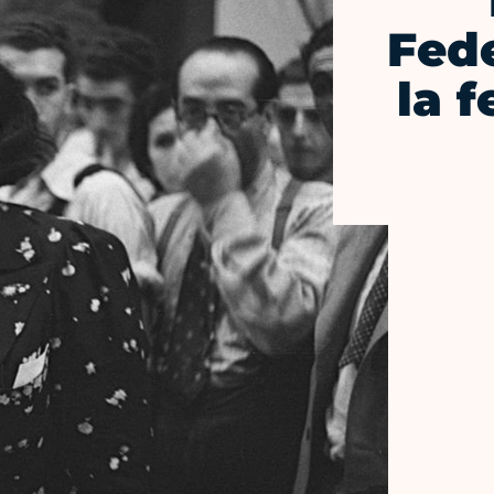
Fed
la 