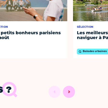
CTION
SÉLECTION
 petits bonheurs parisiens
Les meilleurs
août
naviguer à Pa
Balades urbaines
 ?