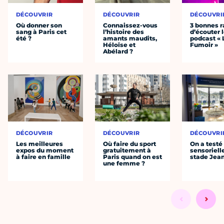
DÉCOUVRIR
DÉCOUVRIR
DÉCOUVRI
Où donner son
Connaissez-vous
3 bonnes r
sang à Paris cet
l’histoire des
d’écouter 
été ?
amants maudits,
podcast « 
Héloïse et
Fumoir »
Abélard ?
DÉCOUVRIR
DÉCOUVRIR
DÉCOUVRI
Les meilleures
Où faire du sport
On a testé 
expos du moment
gratuitement à
sensoriell
à faire en famille
Paris quand on est
stade Jea
une femme ?