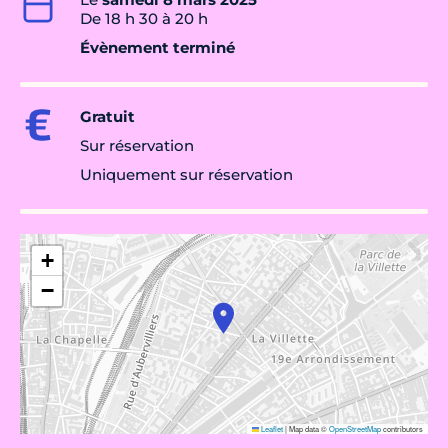
De 18 h 30 à 20 h
Évènement terminé
Gratuit
Sur réservation
Uniquement sur réservation
+
−
Leaflet
|
Map data ©
OpenStreetMap
contributors