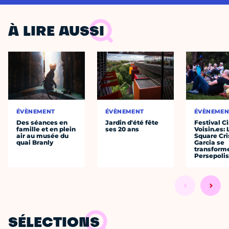
À LIRE AUSSI
ÉVÈNEMENT
ÉVÈNEMENT
ÉVÈNEMEN
Des séances en
Jardin d'été fête
Festival C
famille et en plein
ses 20 ans
Voisin.es: 
air au musée du
Square Cri
quai Branly
Garcia se
transform
Persepolis
SÉLECTIONS